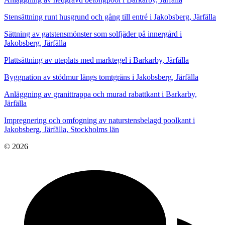
Stensättning runt husgrund och gång till entré i Jakobsberg, Järfälla
Sättning av gatstensmönster som solfjäder på innergård i
Jakobsberg, Järfälla
Plattsättning av uteplats med marktegel i Barkarby, Järfälla
Byggnation av stödmur längs tomtgräns i Jakobsberg, Järfälla
Anläggning av granittrappa och murad rabattkant i Barkarby,
Järfälla
Impregnering och omfogning av naturstensbelagd poolkant i
Jakobsberg, Järfälla, Stockholms län
© 2026