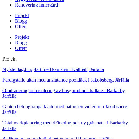
Renovering Innergård
Projekt
Blogg
Offert
Projekt
Blogg
Offert
Projekt
Ny stenlagd uppfart med kantsten i Kallhäll, Järfälla
Färdigställd altan med anslutande pooldäck i Jakobsberg, Järfälla
Omdränering och isolering av husgrund och källare i Barkarby,
Järfälla
Gjuten betongtrappa klädd med natursten vid entré i Jakobsberg,
Järfälla
Total markplanering med dränering och ny gräsmatta i Barkarby,
Järfälla
Anläggning av nedgrävd betongpool i Barkarby, Järfälla