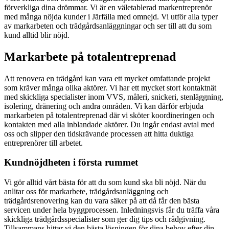
förverkliga dina drömmar. Vi är en väletablerad markentreprenör
med många nöjda kunder i Järfälla med omnejd. Vi utför alla typer
av markarbeten och trädgårdsanläggningar och ser till att du som
kund alltid blir nöjd.
Markarbete på totalentreprenad
Att renovera en trädgård kan vara ett mycket omfattande projekt
som kräver många olika aktörer. Vi har ett mycket stort kontaktnät
med skickliga specialister inom VVS, måleri, snickeri, stenläggning,
isolering, dränering och andra områden. Vi kan därför erbjuda
markarbeten på totalentreprenad där vi sköter koordineringen och
kontakten med alla inblandade aktörer. Du ingår endast avtal med
oss och slipper den tidskrävande processen att hitta duktiga
entreprenörer till arbetet.
Kundnöjdheten i första rummet
Vi gör alltid vårt bästa för att du som kund ska bli nöjd. När du
anlitar oss för markarbete, trädgårdsanläggning och
trädgårdsrenovering kan du vara säker på att då får den bästa
servicen under hela byggprocessen. Inledningsvis får du träffa våra
skickliga trädgårdsspecialister som ger dig tips och rådgivning.
Tillsammans hittar vi den bästa lösningen för dina behov efter din