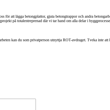
oss för att lägga betongplattor, gjuta betongtrappor och andra betongarbet
projekt på totalentreprenad där vi tar hand om alla delar i byggprocess
garbeten kan du som privatperson utnyttja ROT-avdraget. Tveka inte att 