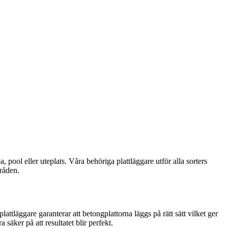
 pool eller uteplats. Våra behöriga plattläggare utför alla sorters
mråden.
tläggare garanterar att betongplattorna läggs på rätt sätt vilket ger
 säker på att resultatet blir perfekt.