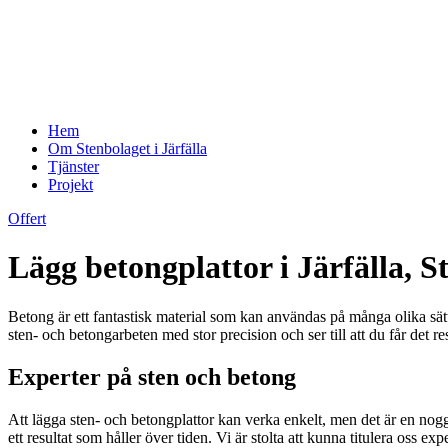
Hem
Om Stenbolaget i Järfälla
Tjänster
Projekt
Offert
Lägg betongplattor i Järfälla, 
Betong är ett fantastisk material som kan användas på många olika sätt.
sten- och betongarbeten med stor precision och ser till att du får det 
Experter på sten och betong
Att lägga sten- och betongplattor kan verka enkelt, men det är en nogg
ett resultat som håller över tiden. Vi är stolta att kunna titulera oss ex