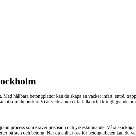
Stockholm
 Med hållbara betongplattor kan du skapa en vacker infart, entré, trappa,
resultat som du önskar. Vi är verksamma i Järfälla och i kringliggande o
rann process som kräver precision och yrkeskunnande. Våra skickliga plat
perter på sten och betong. När du anlitar oss för betongarbeten kan du vara