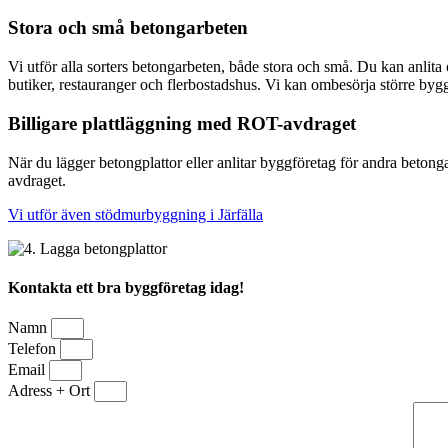
Stora och små betongarbeten
Vi utför alla sorters betongarbeten, både stora och små. Du kan anlita 
butiker, restauranger och flerbostadshus. Vi kan ombesörja större bygg
Billigare plattläggning med ROT-avdraget
När du lägger betongplattor eller anlitar byggföretag för andra beton
avdraget.
Vi utför även stödmurbyggning i Järfälla
Kontakta ett bra byggföretag idag!
Namn
Telefon
Email
Adress + Ort