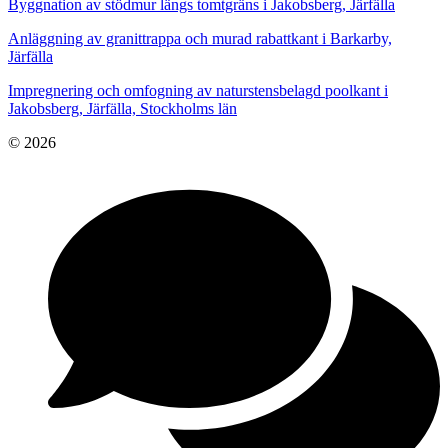
Byggnation av stödmur längs tomtgräns i Jakobsberg, Järfälla
Anläggning av granittrappa och murad rabattkant i Barkarby,
Järfälla
Impregnering och omfogning av naturstensbelagd poolkant i
Jakobsberg, Järfälla, Stockholms län
© 2026