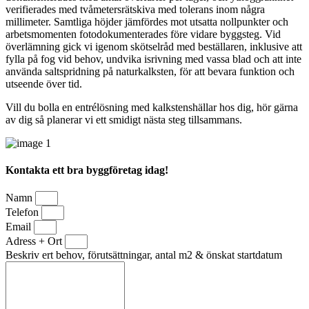
verifierades med tvåmetersrätskiva med tolerans inom några
millimeter. Samtliga höjder jämfördes mot utsatta nollpunkter och
arbetsmomenten fotodokumenterades före vidare byggsteg. Vid
överlämning gick vi igenom skötselråd med beställaren, inklusive att
fylla på fog vid behov, undvika isrivning med vassa blad och att inte
använda saltspridning på naturkalksten, för att bevara funktion och
utseende över tid.
Vill du bolla en entrélösning med kalkstenshällar hos dig, hör gärna
av dig så planerar vi ett smidigt nästa steg tillsammans.
Kontakta ett bra byggföretag idag!
Namn
Telefon
Email
Adress + Ort
Beskriv ert behov, förutsättningar, antal m2 & önskat startdatum