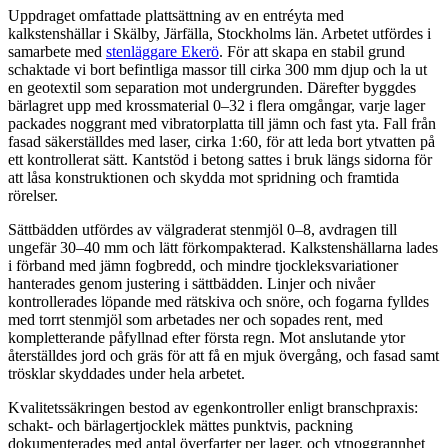
Uppdraget omfattade plattsättning av en entréyta med
kalkstenshällar i Skälby, Järfälla, Stockholms län. Arbetet utfördes i
samarbete med
stenläggare Ekerö
. För att skapa en stabil grund
schaktade vi bort befintliga massor till cirka 300 mm djup och la ut
en geotextil som separation mot undergrunden. Därefter byggdes
bärlagret upp med krossmaterial 0–32 i flera omgångar, varje lager
packades noggrant med vibratorplatta till jämn och fast yta. Fall från
fasad säkerställdes med laser, cirka 1:60, för att leda bort ytvatten på
ett kontrollerat sätt. Kantstöd i betong sattes i bruk längs sidorna för
att låsa konstruktionen och skydda mot spridning och framtida
rörelser.
Sättbädden utfördes av välgraderat stenmjöl 0–8, avdragen till
ungefär 30–40 mm och lätt förkompakterad. Kalkstenshällarna lades
i förband med jämn fogbredd, och mindre tjockleksvariationer
hanterades genom justering i sättbädden. Linjer och nivåer
kontrollerades löpande med rätskiva och snöre, och fogarna fylldes
med torrt stenmjöl som arbetades ner och sopades rent, med
kompletterande påfyllnad efter första regn. Mot anslutande ytor
återställdes jord och gräs för att få en mjuk övergång, och fasad samt
trösklar skyddades under hela arbetet.
Kvalitetssäkringen bestod av egenkontroller enligt branschpraxis:
schakt- och bärlagertjocklek mättes punktvis, packning
dokumenterades med antal överfarter per lager, och ytnoggrannhet