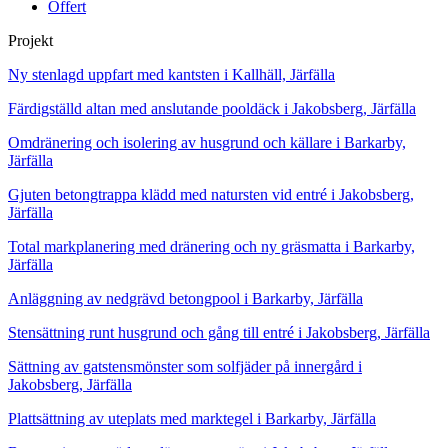
Offert
Projekt
Ny stenlagd uppfart med kantsten i Kallhäll, Järfälla
Färdigställd altan med anslutande pooldäck i Jakobsberg, Järfälla
Omdränering och isolering av husgrund och källare i Barkarby,
Järfälla
Gjuten betongtrappa klädd med natursten vid entré i Jakobsberg,
Järfälla
Total markplanering med dränering och ny gräsmatta i Barkarby,
Järfälla
Anläggning av nedgrävd betongpool i Barkarby, Järfälla
Stensättning runt husgrund och gång till entré i Jakobsberg, Järfälla
Sättning av gatstensmönster som solfjäder på innergård i
Jakobsberg, Järfälla
Plattsättning av uteplats med marktegel i Barkarby, Järfälla