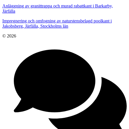
Anläggning av granittrappa och murad rabattkant i Barkarby,
Järfälla
Impregnering och omfogning av naturstensbelagd poolkant i
Jakobsberg, Järfälla, Stockholms län
© 2026