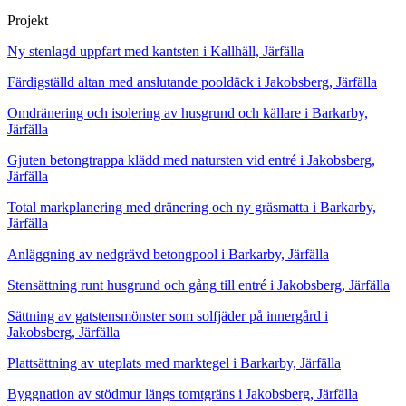
Projekt
Ny stenlagd uppfart med kantsten i Kallhäll, Järfälla
Färdigställd altan med anslutande pooldäck i Jakobsberg, Järfälla
Omdränering och isolering av husgrund och källare i Barkarby,
Järfälla
Gjuten betongtrappa klädd med natursten vid entré i Jakobsberg,
Järfälla
Total markplanering med dränering och ny gräsmatta i Barkarby,
Järfälla
Anläggning av nedgrävd betongpool i Barkarby, Järfälla
Stensättning runt husgrund och gång till entré i Jakobsberg, Järfälla
Sättning av gatstensmönster som solfjäder på innergård i
Jakobsberg, Järfälla
Plattsättning av uteplats med marktegel i Barkarby, Järfälla
Byggnation av stödmur längs tomtgräns i Jakobsberg, Järfälla