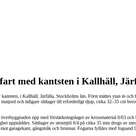
rt med kantsten i Kallhäll, Järf
tsten, i Kallhäll, Järfälla, Stockholms län. Först mättes ytan in och höjd
matjord och tidigare slitlager till erforderligt djup, cirka 32–35 cm b
 överbyggnaden upp med förstärkningslager av krossmaterial 0/63 och bär
ärighet uppnåddes. Sättlager av stenmjöl 0/4 på cirka 35 mm drogs av me
nt mot garagekant, gångstråk och brunnar. Fogarna fylldes med fogsan