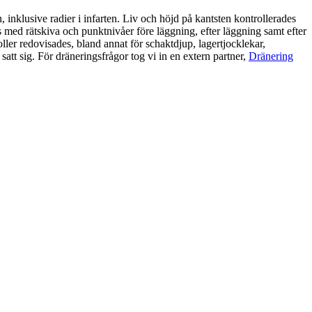
inklusive radier i infarten. Liv och höjd på kantsten kontrollerades
s med rätskiva och punktnivåer före läggning, efter läggning samt efter
er redovisades, bland annat för schaktdjup, lagertjocklekar,
att sig. För dräneringsfrågor tog vi in en extern partner,
Dränering