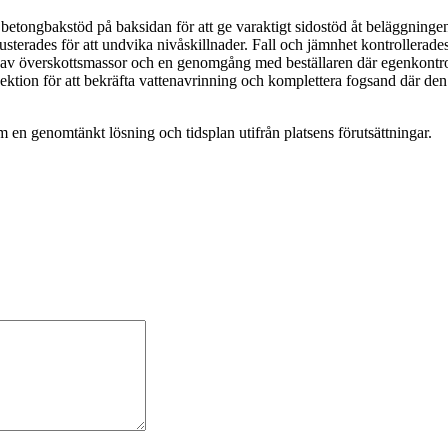
etongbakstöd på baksidan för att ge varaktigt sidostöd åt beläggningen, 
usterades för att undvika nivåskillnader. Fall och jämnhet kontrollerade
 av överskottsmassor och en genomgång med beställaren där egenkontroll
ektion för att bekräfta vattenavrinning och komplettera fogsand där den s
am en genomtänkt lösning och tidsplan utifrån platsens förutsättningar.