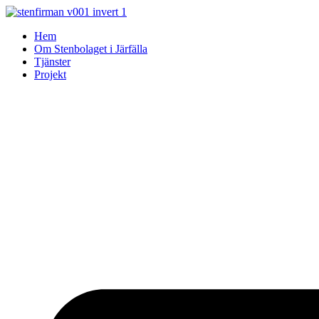
Skip
to
Hem
content
Om Stenbolaget i Järfälla
Tjänster
Projekt