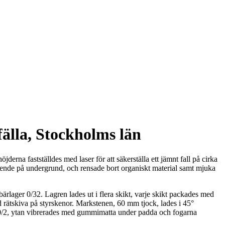
älla, Stockholms län
erna fastställdes med laser för att säkerställa ett jämnt fall på cirka
eroende på undergrund, och rensade bort organiskt material samt mjuka
lager 0/32. Lagren lades ut i flera skikt, varje skikt packades med
d rätskiva på styrskenor. Markstenen, 60 mm tjock, lades i 45°
d 0/2, ytan vibrerades med gummimatta under padda och fogarna