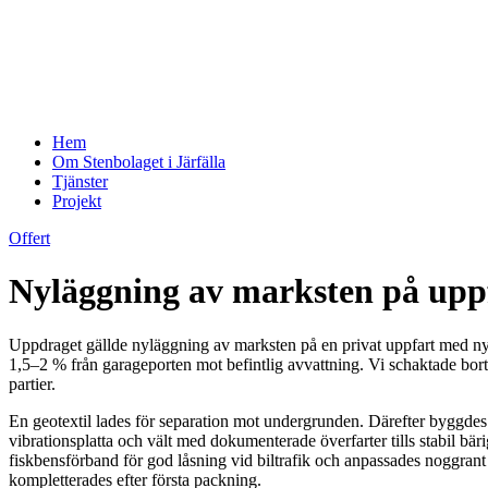
Hem
Om Stenbolaget i Järfälla
Tjänster
Projekt
Offert
Nyläggning av marksten på uppfa
Uppdraget gällde nyläggning av marksten på en privat uppfart med ny kan
1,5–2 % från garageporten mot befintlig avvattning. Vi schaktade bort 
partier.
En geotextil lades för separation mot undergrunden. Därefter byggdes
vibrationsplatta och vält med dokumenterade överfarter tills stabil b
fiskbensförband för god låsning vid biltrafik och anpassades noggra
kompletterades efter första packning.