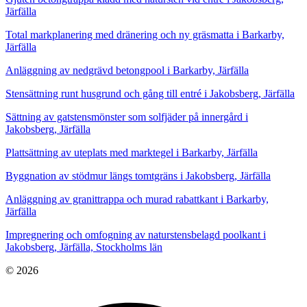
Järfälla
Total markplanering med dränering och ny gräsmatta i Barkarby,
Järfälla
Anläggning av nedgrävd betongpool i Barkarby, Järfälla
Stensättning runt husgrund och gång till entré i Jakobsberg, Järfälla
Sättning av gatstensmönster som solfjäder på innergård i
Jakobsberg, Järfälla
Plattsättning av uteplats med marktegel i Barkarby, Järfälla
Byggnation av stödmur längs tomtgräns i Jakobsberg, Järfälla
Anläggning av granittrappa och murad rabattkant i Barkarby,
Järfälla
Impregnering och omfogning av naturstensbelagd poolkant i
Jakobsberg, Järfälla, Stockholms län
© 2026