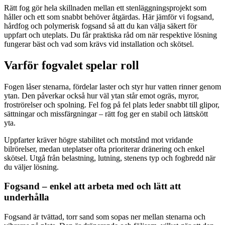
Rätt fog gör hela skillnaden mellan ett stenläggningsprojekt som
håller och ett som snabbt behöver åtgärdas. Här jämför vi fogsand,
hårdfog och polymerisk fogsand så att du kan välja säkert för
uppfart och uteplats. Du får praktiska råd om när respektive lösning
fungerar bäst och vad som krävs vid installation och skötsel.
Varför fogvalet spelar roll
Fogen låser stenarna, fördelar laster och styr hur vatten rinner genom
ytan. Den påverkar också hur väl ytan står emot ogräs, myror,
froströrelser och spolning. Fel fog på fel plats leder snabbt till glipor,
sättningar och missfärgningar – rätt fog ger en stabil och lättskött
yta.
Uppfarter kräver högre stabilitet och motstånd mot vridande
bilrörelser, medan uteplatser ofta prioriterar dränering och enkel
skötsel. Utgå från belastning, lutning, stenens typ och fogbredd när
du väljer lösning.
Fogsand – enkel att arbeta med och lätt att
underhålla
Fogsand är tvättad, torr sand som sopas ner mellan stenarna och