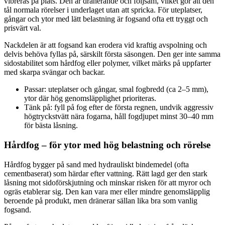
vibreras på plats. Den är dränerande och följsam, vilket gör att den
tål normala rörelser i underlaget utan att spricka. För uteplatser,
gångar och ytor med lätt belastning är fogsand ofta ett tryggt och
prisvärt val.
Nackdelen är att fogsand kan erodera vid kraftig avspolning och
delvis behöva fyllas på, särskilt första säsongen. Den ger inte samma
sidostabilitet som hårdfog eller polymer, vilket märks på uppfarter
med skarpa svängar och backar.
Passar: uteplatser och gångar, smal fogbredd (ca 2–5 mm),
ytor där hög genomsläpplighet prioriteras.
Tänk på: fyll på fog efter de första regnen, undvik aggressiv
högtryckstvätt nära fogarna, håll fogdjupet minst 30–40 mm
för bästa låsning.
Hårdfog – för ytor med hög belastning och rörelse
Hårdfog bygger på sand med hydrauliskt bindemedel (ofta
cementbaserat) som härdar efter vattning. Rätt lagd ger den stark
låsning mot sidoförskjutning och minskar risken för att myror och
ogräs etablerar sig. Den kan vara mer eller mindre genomsläpplig
beroende på produkt, men dränerar sällan lika bra som vanlig
fogsand.