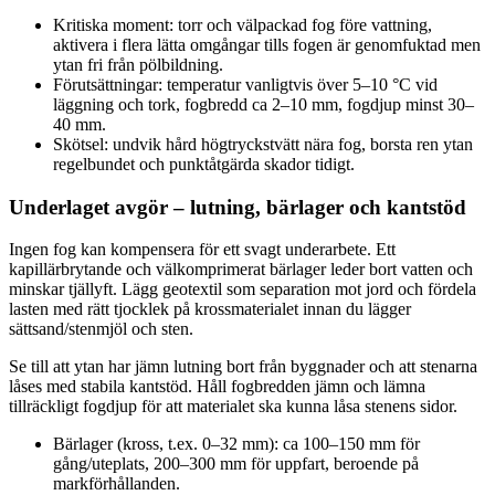
Kritiska moment: torr och välpackad fog före vattning,
aktivera i flera lätta omgångar tills fogen är genomfuktad men
ytan fri från pölbildning.
Förutsättningar: temperatur vanligtvis över 5–10 °C vid
läggning och tork, fogbredd ca 2–10 mm, fogdjup minst 30–
40 mm.
Skötsel: undvik hård högtryckstvätt nära fog, borsta ren ytan
regelbundet och punktåtgärda skador tidigt.
Underlaget avgör – lutning, bärlager och kantstöd
Ingen fog kan kompensera för ett svagt underarbete. Ett
kapillärbrytande och välkomprimerat bärlager leder bort vatten och
minskar tjällyft. Lägg geotextil som separation mot jord och fördela
lasten med rätt tjocklek på krossmaterialet innan du lägger
sättsand/stenmjöl och sten.
Se till att ytan har jämn lutning bort från byggnader och att stenarna
låses med stabila kantstöd. Håll fogbredden jämn och lämna
tillräckligt fogdjup för att materialet ska kunna låsa stenens sidor.
Bärlager (kross, t.ex. 0–32 mm): ca 100–150 mm för
gång/uteplats, 200–300 mm för uppfart, beroende på
markförhållanden.