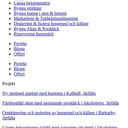
Lägga betongplattor
Bygga stödmur
Bygga trappa i sten & betong
Markarbete & Trädgårdsanläggning
Dränering & Isolera husgrund och källare
Bygga Altan & Pooldäck
Renovering Innergård
Projekt
Blogg
Offert
Projekt
Blogg
Offert
Projekt
Ny stenlagd uppfart med kantsten i Kallhäll, Järfälla
Färdigställd altan med anslutande pooldäck i Jakobsberg, Järfälla
Omdränering och isolering av husgrund och källare i Barkarby,
Järfälla
Gjuten betongtrappa klädd med natursten vid entré i Jakobsberg,