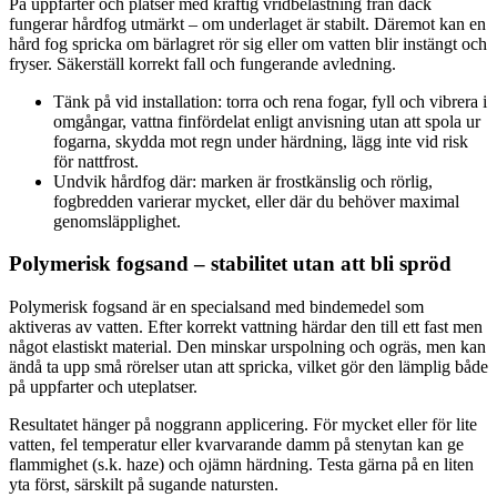
På uppfarter och platser med kraftig vridbelastning från däck
fungerar hårdfog utmärkt – om underlaget är stabilt. Däremot kan en
hård fog spricka om bärlagret rör sig eller om vatten blir instängt och
fryser. Säkerställ korrekt fall och fungerande avledning.
Tänk på vid installation: torra och rena fogar, fyll och vibrera i
omgångar, vattna finfördelat enligt anvisning utan att spola ur
fogarna, skydda mot regn under härdning, lägg inte vid risk
för nattfrost.
Undvik hårdfog där: marken är frostkänslig och rörlig,
fogbredden varierar mycket, eller där du behöver maximal
genomsläpplighet.
Polymerisk fogsand – stabilitet utan att bli spröd
Polymerisk fogsand är en specialsand med bindemedel som
aktiveras av vatten. Efter korrekt vattning härdar den till ett fast men
något elastiskt material. Den minskar urspolning och ogräs, men kan
ändå ta upp små rörelser utan att spricka, vilket gör den lämplig både
på uppfarter och uteplatser.
Resultatet hänger på noggrann applicering. För mycket eller för lite
vatten, fel temperatur eller kvarvarande damm på stenytan kan ge
flammighet (s.k. haze) och ojämn härdning. Testa gärna på en liten
yta först, särskilt på sugande natursten.