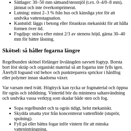
Sättlager: 30–50 mm sättsand/stenmjöl (t.ex. 0–4/0–8 mm),
jämnat och inte överkomprimerat.
Lutning: minst 2–3 % från hus och känsliga ytor för att
undvika vattenstagnation.
Kantstöd: läggs i betong eller förankras mekaniskt för att hålla
formen över tid.
Fogdjup: sträva efter minst 2/3 av stenens höjd, gärna 30–40
mm för bättre låsning.
Skötsel: så håller fogarna längre
Regelbunden skötsel förlänger livslängden oavsett fogtyp. Borsta
bort löst skräp och organiskt material så att fogarna inte fylls igen.
Återfyll fogsand vid behov och punktreparera sprickor i hårdfog
eller polymer innan skadorna växer.
Var varsam med tvätt. Högtryck kan rycka ur fogmaterial och öppna
för ogräs och isbildning. Vintertid bör du minimera saltanvändning
och undvika vassa verktyg som skadar både sten och fog.
Sopa regelbundet och ta ogräs tidigt, helst mekaniskt.
Skydda utsatta ytor från koncentrerat vattenflöde (stuprör,
spolning).
Fyll på eller bättra fogar inför vintern för att minska
vatteninträngning.