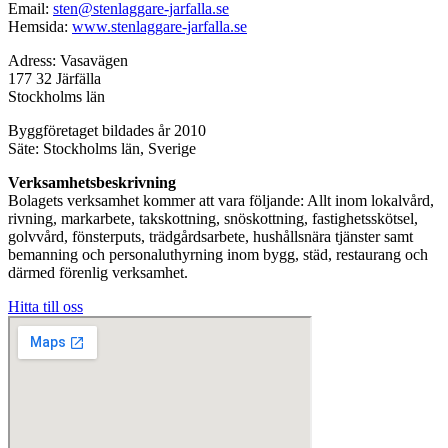
Email:
sten@stenlaggare-jarfalla.se
Hemsida:
www.stenlaggare-jarfalla.se
Adress: Vasavägen
177 32 Järfälla
Stockholms län
Byggföretaget bildades år 2010
Säte: Stockholms län, Sverige
Verksamhetsbeskrivning
Bolagets verksamhet kommer att vara följande: Allt inom lokalvård,
rivning, markarbete, takskottning, snöskottning, fastighetsskötsel,
golvvård, fönsterputs, trädgårdsarbete, hushållsnära tjänster samt
bemanning och personaluthyrning inom bygg, städ, restaurang och
därmed förenlig verksamhet.
Hitta till oss